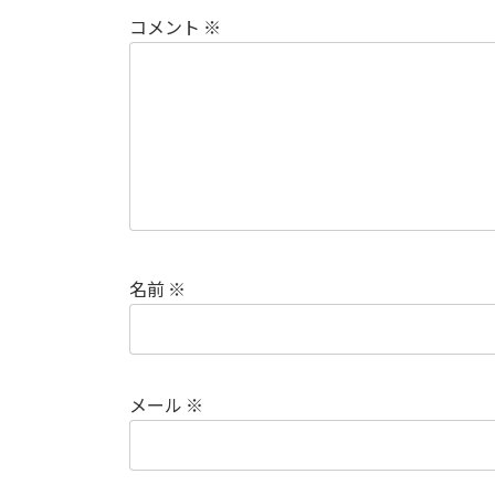
k
コメント
※
名前
※
メール
※