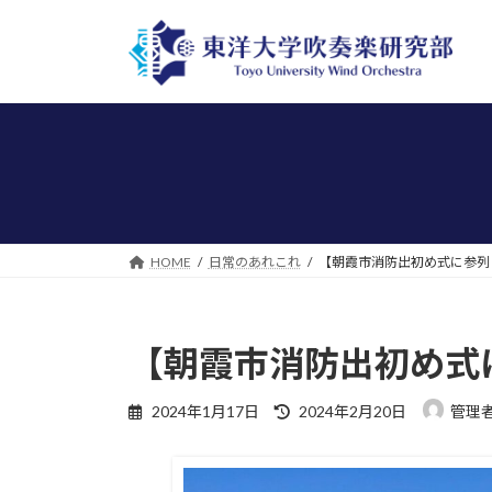
コ
ナ
ン
ビ
テ
ゲ
ン
ー
ツ
シ
へ
ョ
ス
ン
キ
に
ッ
移
プ
動
HOME
日常のあれこれ
【朝霞市消防出初め式に参列
【朝霞市消防出初め式
最
2024年1月17日
2024年2月20日
管理
終
更
新