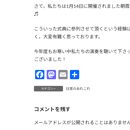
さて，私たちは1月14日に開催されました朝
♬
こういった式典に参列させて頂くという経験
く，大変有難く思っております。
今年度もお寒い中私たちの演奏を聴いて下さ
ございました！
F
M
E
共
ac
as
m
有
日常のあれこれ
カテゴリー
e
to
ai
b
d
l
o
o
コメントを残す
o
n
メールアドレスが公開されることはありませ