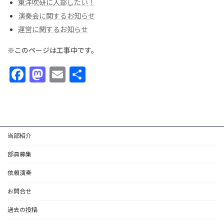
東洋吹研に入部したい！
演奏会に関するお知らせ
運営に関するお知らせ
※このページは工事中です。
F
M
E
共
ac
as
m
有
e
to
ai
b
d
l
o
o
当部紹介
o
n
部員募集
k
依頼演奏
お問合せ
過去の投稿